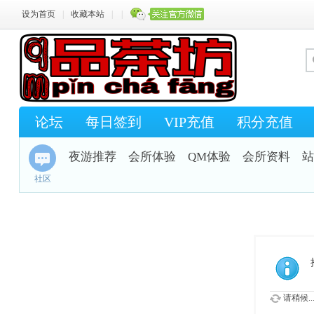
设为首页
|
收藏本站
|
|
论坛
每日签到
VIP充值
积分充值
夜游推荐
会所体验
QM体验
会所资料
站
社区
请稍候..