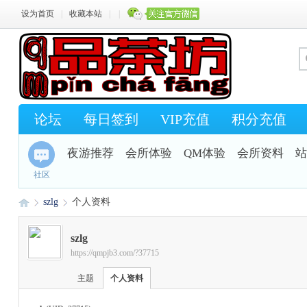
设为首页
|
收藏本站
|
|
论坛
每日签到
VIP充值
积分充值
夜游推荐
会所体验
QM体验
会所资料
站
社区
szlg
个人资料
szlg
https://qmpjb3.com/?37715
Q
›
›
主题
个人资料