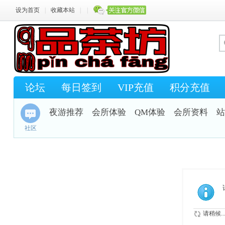
设为首页
|
收藏本站
|
|
论坛
每日签到
VIP充值
积分充值
夜游推荐
会所体验
QM体验
会所资料
站
社区
请稍候..