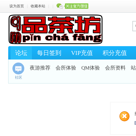
设为首页
|
收藏本站
|
|
论坛
每日签到
VIP充值
积分充值
夜游推荐
会所体验
QM体验
会所资料
站
社区