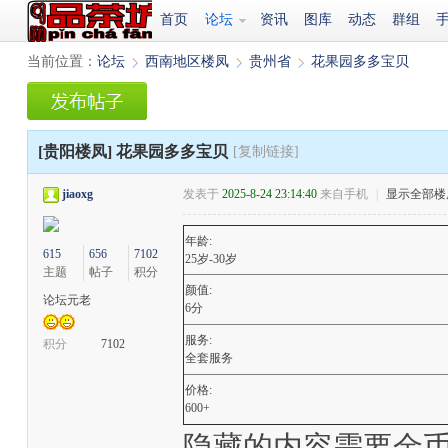
首页
论坛
资讯
图库
动态
群组
当前位置：
论坛
西南地区楼凤
贵州省
花果园多多宝贝
›
›
›
[贵阳楼凤]
花果园多多宝贝
[复制链接]
jiaoxg
发表于
2025-8-24 23:14:40
来自手机
|
显示全部楼
年龄:
615
656
7102
25岁-30岁
主题
帖子
积分
颜值:
论坛元老
6分
服务:
积分
7102
全套服务
价格:
600+
隐藏的内容需要金币